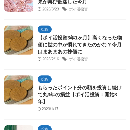
果が再び低迷した今月
2023/3/23
ポイ活投資
投資
【ポイ活投資3年1ヶ月】高くなった物
価に世の中が慣れてきたのかな？今月
はまあまあの株価に
2023/2/16
ポイ活投資
投資
もらったポイント分の額を投資し続け
て丸3年の損益【ポイ活投資：開始3
年】
2023/1/17
投資