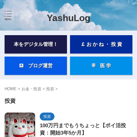
YashuLog
本をデジタル管理！
￡ お か ね ・ 投 資
⛾ ブログ運営
⛨ 医 学
HOME
>
お金・投資
>
投資
>
投資
投資
100万円までもうちょっと【ポイ活投
資：開始3年5か月】